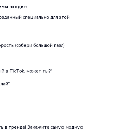
ммы входит:
озданный специально для этой
орость (собери большой пазл)
й в TikTok, может ты?"
елай"
ть в тренде! Закажите самую модную