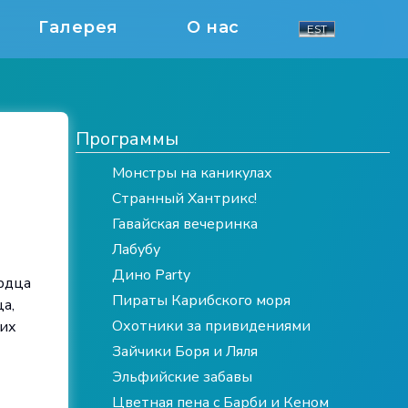
Галерея
О нас
EST
Программы
Монстры на каникулах
Странный Хантрикс!
Гавайская вечеринка
Лабубу
Дино Party
ердца
Пираты Карибского моря
а,
Охотники за привидениями
ких
Зайчики Боря и Ляля
Эльфийские забавы
Цветная пена с Барби и Кеном