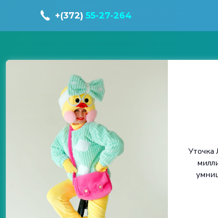
+(372)
55-27-264
Уточка 
милли
умниц