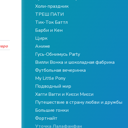
Холи-праздник
ТРЕШ ПАТИ
Тик-Ток Баттл
Барби и Кен
Цирк
Аниме
евро
Гусь-Обнимусь Party
Вилли Вонка и шоколадная фабрика
Футбольная вечеринка
My Little Pony
Подводный мир
Хагги Вагги и Кисси Мисси
Путешествие в страну любви и дружбы
Большие гонки
Фортнайт
Уточка Лалафанфан