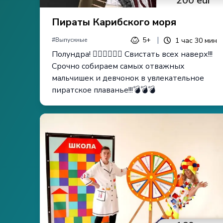
200
eur
Пираты Карибского моря
|
5+
1
час
30
мин
#
Выпускные
Полундра! 🏴‍☠️🏴‍☠️🏴‍☠️ Свистать всех наверх!!!
Срочно собираем самых отважных
мальчишек и девчонок в увлекательное
пиратское плаванье!!!💣💣💣