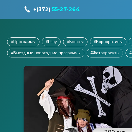
+(372)
55-27-264
#
Программы
#
Шоу
#
Квесты
#
Корпоративы
#
Выездные новогодние программы
#
Фотопроекты
#