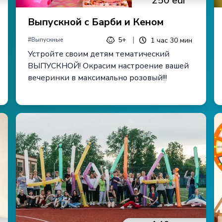
250
eur
Выпускной с Барби и Кеном
|
5+
1
час
30
мин
#
Выпускные
Устройте своим детям тематический
ВЫПУСКНОЙ! Окрасим настроение вашей
вечеринки в максимально розовый!!!