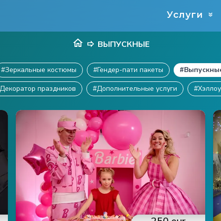
Услуги
»
ВЫПУСКНЫЕ
#
Зеркальные костюмы
#
Гендер-пати пакеты
#
Выпускны
Декоратор праздников
#
Дополнительные услуги
#
Хэлло