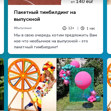
140
eur
от
Пакетный тимбилдинг на
выпускной
|
12+
1
час
#
Выпускные
Мы в свою очередь хотим предложить Вам
кое-что необычное на выпускной – это
пакетный тимбилдинг!