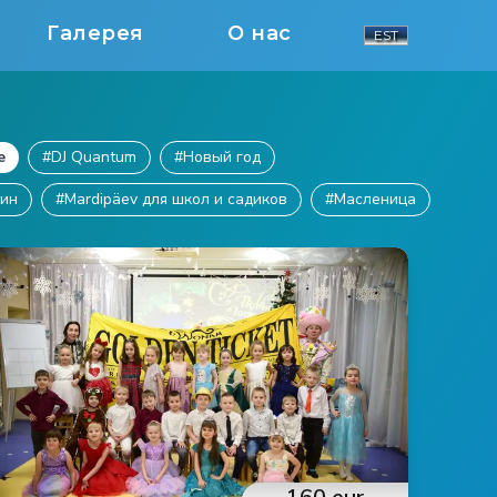
Галерея
О нас
EST
е
#
DJ Quantum
#
Новый год
уин
#
Mardipäev для школ и садиков
#
Масленица