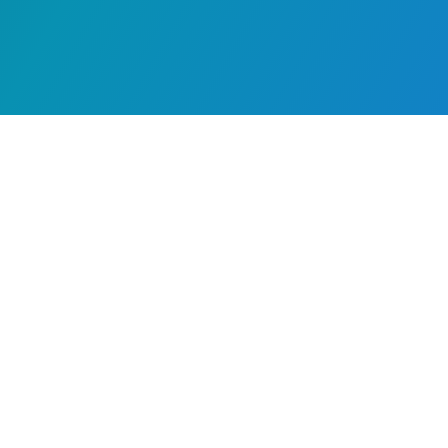
ENLO OÜ
Pangakonto nr:
EE501010220295267224